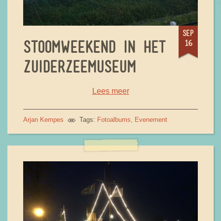
sep
16
STOOMWEEKEND IN HET
ZUIDERZEEMUSEUM
Lees meer
Arjan Kempes
Tags:
Fotoalbums
Evenement