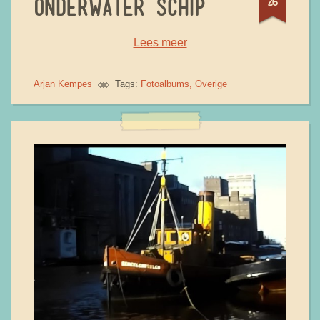
26
ONDERWATER SCHIP
Lees meer
Arjan Kempes
Tags:
Fotoalbums
Overige