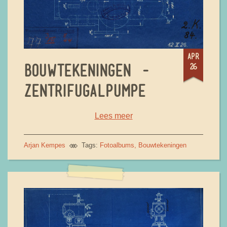
apr
26
BOUWTEKENINGEN -
ZENTRIFUGALPUMPE
Lees meer
Arjan Kempes
Tags:
Fotoalbums
Bouwtekeningen