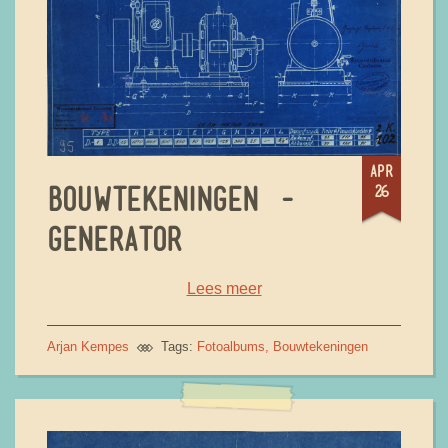
apr
26
BOUWTEKENINGEN -
GENERATOR
Lees meer
Arjan Kempes
Tags:
Fotoalbums
Bouwtekeningen