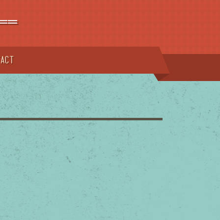
==
tact