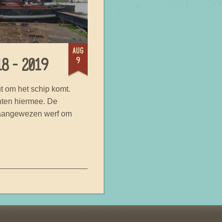
aug
9
18-2019
ut om het schip komt.
ten hiermee. De
 aangewezen werf om