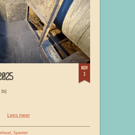
nov
1
025
 bij
Lees meer
erhoud
Spanten