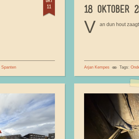
okt
11
18 OKTOBER 2
V
an dun hout zaag
Spanten
Arjan Kempes
Tags:
Ond