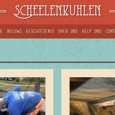
==
Scheelenkuhlen
=
me
Nieuws
Geschiedenis
Over ons
Help ons
Con