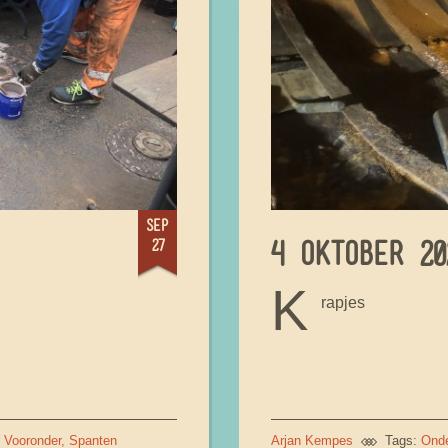
sep
27
4 OKTOBER 20
K
rapjes
Vooronder
Spanten
Arjan Kempes
Tags:
Ond