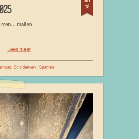
okt
18
025
t men… mallen
Lees meer
erhoud
Schilderwerk
Spanten