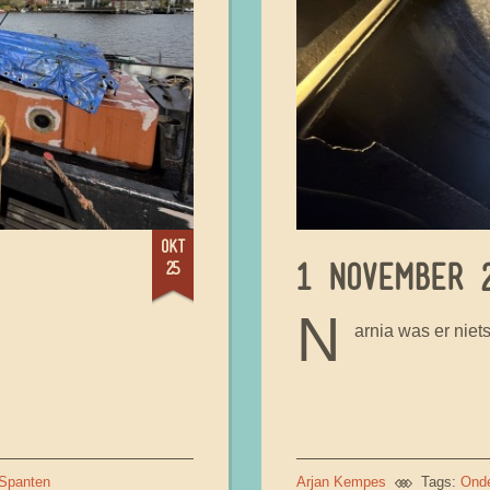
okt
25
1 NOVEMBER 2
N
arnia was er niets
Spanten
Arjan Kempes
Tags:
Ond