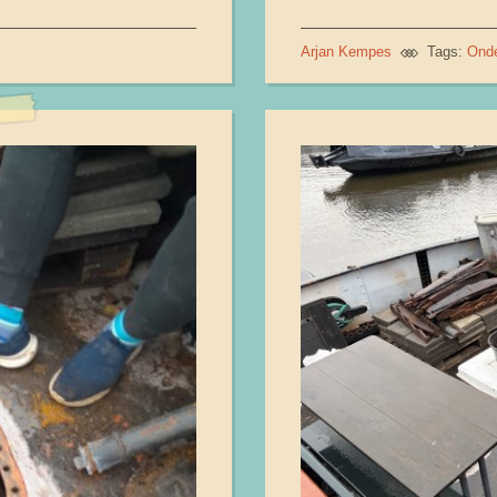
Arjan Kempes
Tags:
Ond