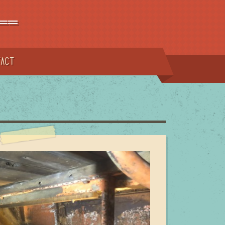
==
tact