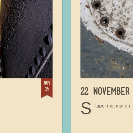
nov
15
22 NOVEMBER 
S
tapel met mallen