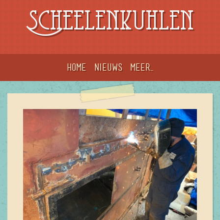
Scheelenkuhlen
Home
Nieuws
meer...