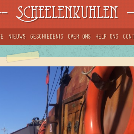
==
Scheelenkuhlen
=
me
Nieuws
Geschiedenis
Over ons
Help ons
Con