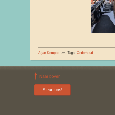
Arjan Kempes
Tags:
Onderhoud
Naar boven
Steun ons!