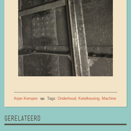
Arjan Kempes
Tags:
Onderhoud
Ketelkeuring
Machine
GERELATEERD