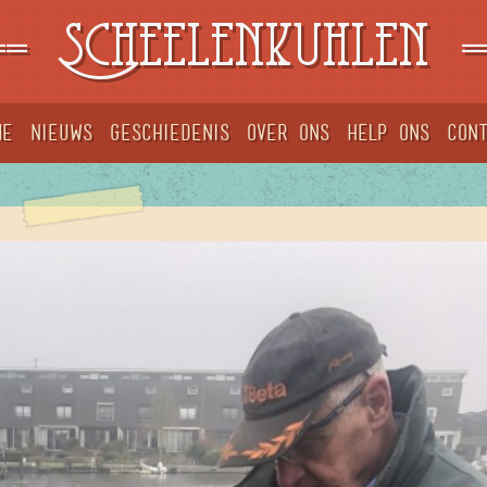
==
Scheelenkuhlen
=
me
Nieuws
Geschiedenis
Over ons
Help ons
Con