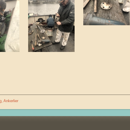
g
Ankerlier