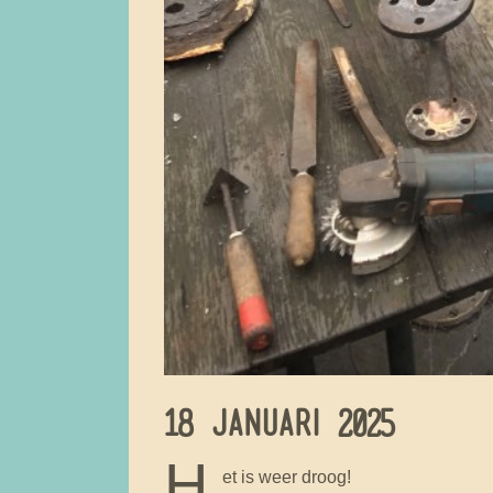
18 JANUARI 2025
H
et is weer droog!