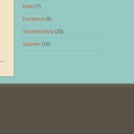
Ketel
(7)
Dockbeurt
(9)
Stuurinrichting
(20)
Spanten
(19)