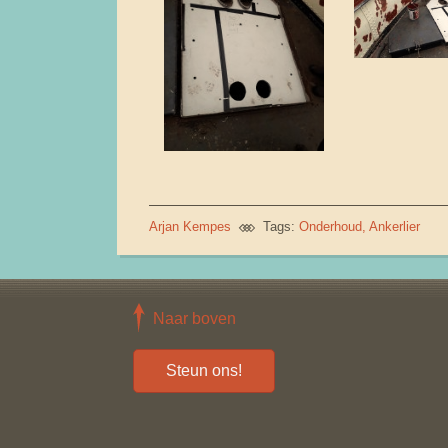
Arjan Kempes
Tags:
Onderhoud
Ankerlier
Naar boven
Steun ons!