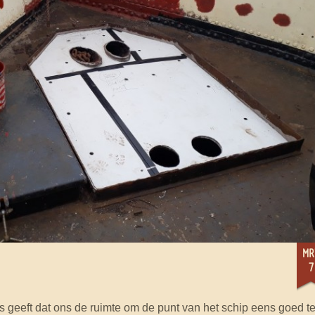
mr
7
 is geeft dat ons de ruimte om de punt van het schip eens goed t