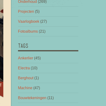
Onderhoud
(269)
Projecten
(5)
Vaarlogboek
(27)
Fotoalbums
(21)
TAGS
Ankerlier
(45)
Electra
(10)
Berghout
(1)
t
Machine
(47)
Bouwtekeningen
(11)
e