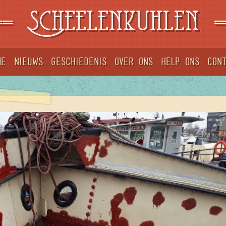
==
Scheelenkuhlen
=
me
Nieuws
Geschiedenis
Over ons
Help ons
Con