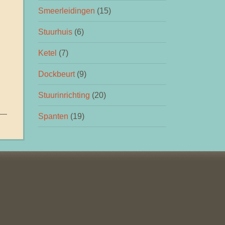
Smeerleidingen
(15)
Stuurhuis
(6)
Ketel
(7)
Dockbeurt
(9)
Stuurinrichting
(20)
Spanten
(19)