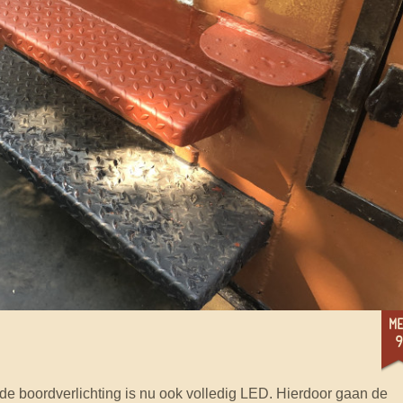
me
9
 de boordverlichting is nu ook volledig LED. Hierdoor gaan de