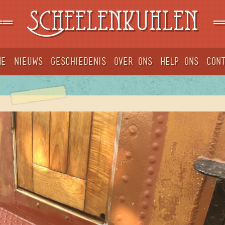
==
Scheelenkuhlen
=
me
Nieuws
Geschiedenis
Over ons
Help ons
Con