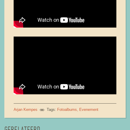
Arjan Kempes
Tags:
Fotoalbums
Evenement
GERELATEERD