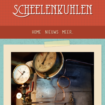
Scheelenkuhlen
Home
Nieuws
meer...