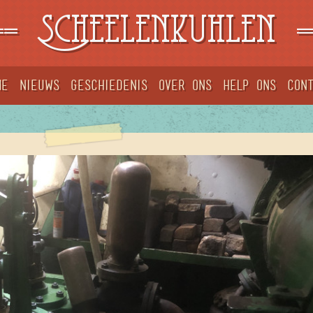
==
Scheelenkuhlen
=
me
Nieuws
Geschiedenis
Over ons
Help ons
Con