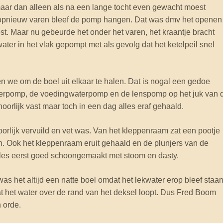
aar dan alleen als na een lange tocht even gewacht moest
t opnieuw varen bleef de pomp hangen. Dat was dmv het openen
st. Maar nu gebeurde het onder het varen, het kraantje bracht
ter in het vlak gepompt met als gevolg dat het ketelpeil snel
 we om de boel uit elkaar te halen. Dat is nogal een gedoe
erpomp, de voedingwaterpomp en de lenspomp op het juk van 
hoorlijk vast maar toch in een dag alles eraf gehaald.
hoorlijk vervuild en vet was. Van het kleppenraam zat een pootje
n. Ook het kleppenraam eruit gehaald en de plunjers van de
es eerst goed schoongemaakt met stoom en dasty.
 het altijd een natte boel omdat het lekwater erop bleef staan
t het water over de rand van het deksel loopt. Dus Fred Boom
 orde.