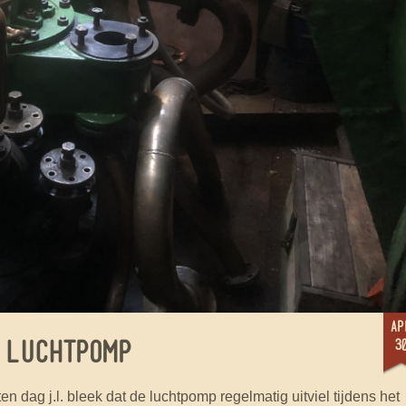
ap
3
 LUCHTPOMP
 dag j.l. bleek dat de luchtpomp regelmatig uitviel tijdens het